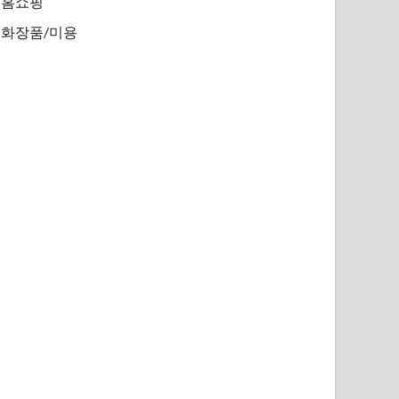
홈쇼핑
화장품/미용