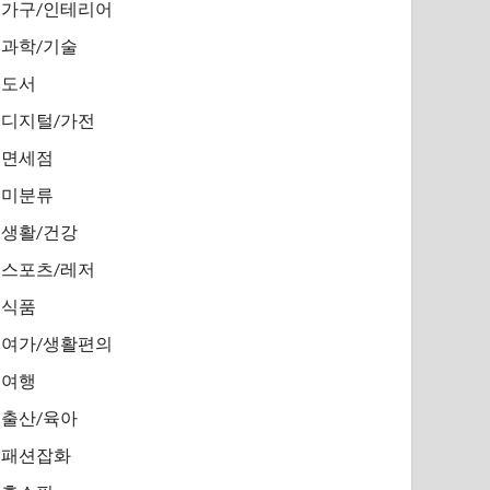
가구/인테리어
과학/기술
도서
디지털/가전
면세점
미분류
생활/건강
스포츠/레저
식품
여가/생활편의
여행
출산/육아
패션잡화