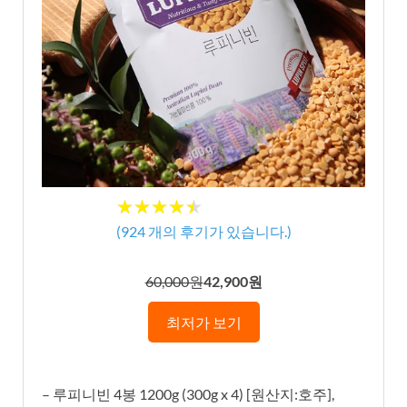
★★★★★
★★★★★
(
924
개의 후기가 있습니다.)
60,000원
42,900원
최저가 보기
– 루피니빈 4봉 1200g (300g x 4) [원산지:호주],