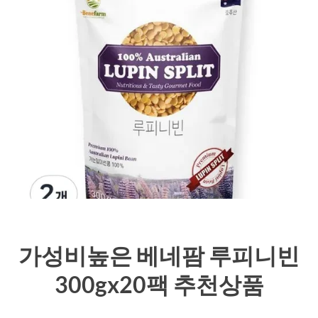
가성비높은 베네팜 루피니빈
300gx20팩 추천상품