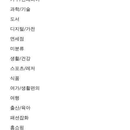
과학/기술
도서
디지털/가전
면세점
미분류
생활/건강
스포츠/레저
식품
여가/생활편의
여행
출산/육아
패션잡화
홈쇼핑