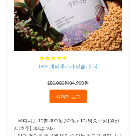
★★★★★
★★★★★
(
924
개의 후기가 있습니다.)
150,000원
84,900원
최저가 보기
– 루피니빈 10봉 3000g (300g x 10) 방송구성 [원산
지:호주], 300g, 10개
– 맛과 건강을 동시에 챙길 수 있는 최고급 루피니빈