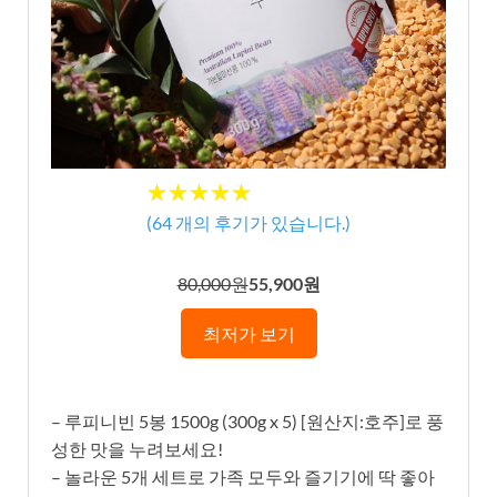
★★★★★
★★★★★
(
64
개의 후기가 있습니다.)
80,000원
55,900원
최저가 보기
– 루피니빈 5봉 1500g (300g x 5) [원산지:호주]로 풍
성한 맛을 누려보세요!
– 놀라운 5개 세트로 가족 모두와 즐기기에 딱 좋아