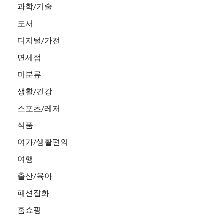
과학/기술
도서
디지털/가전
면세점
미분류
생활/건강
스포츠/레저
식품
여가/생활편의
여행
출산/육아
패션잡화
홈쇼핑