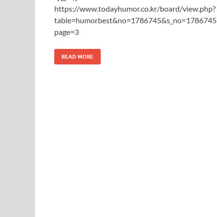
https://www.todayhumor.co.kr/board/view.php?
table=humorbest&no=1786745&s_no=178674
page=3
READ MORE