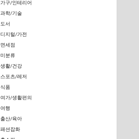
가구/인테리어
과학/기술
도서
디지털/가전
면세점
미분류
생활/건강
스포츠/레저
식품
여가/생활편의
여행
출산/육아
패션잡화