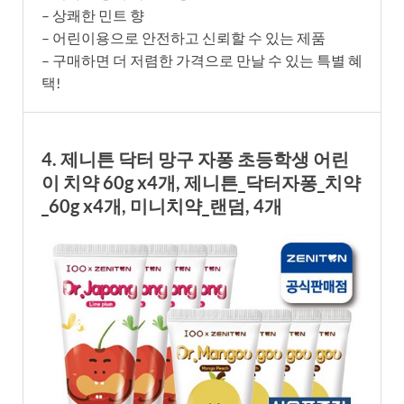
– 상쾌한 민트 향
– 어린이용으로 안전하고 신뢰할 수 있는 제품
– 구매하면 더 저렴한 가격으로 만날 수 있는 특별 혜
택!
4. 제니튼 닥터 망구 자퐁 초등학생 어린
이 치약 60g x4개, 제니튼_닥터자퐁_치약
_60g x4개, 미니치약_랜덤, 4개