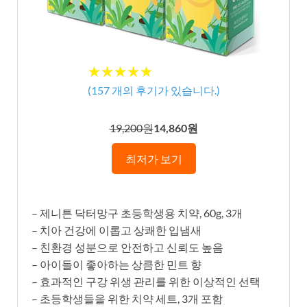
★★★★★
★★★★★
(
157
개의 후기가 있습니다.)
19,200원
14,860원
최저가 보기
– 제니튼 닥터망구 초등학생용 치약, 60g, 3개
– 치아 건강에 이롭고 상쾌한 입냄새
– 친환경 성분으로 안전하고 신뢰도 높음
– 아이들이 좋아하는 상큼한 민트 향
– 효과적인 구강 위생 관리를 위한 이상적인 선택
– 초등학생들을 위한 치약 세트, 3개 포함