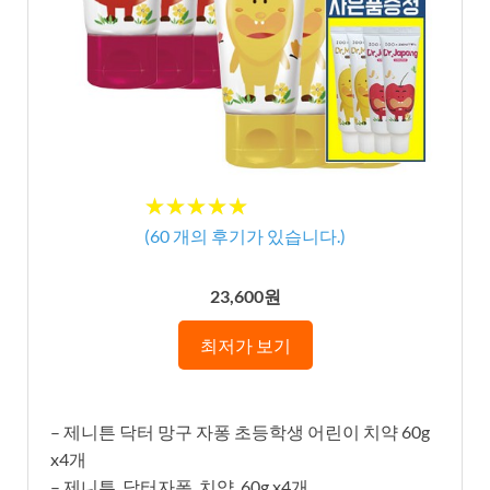
★★★★★
★★★★★
(
60
개의 후기가 있습니다.)
23,600원
최저가 보기
– 제니튼 닥터 망구 자퐁 초등학생 어린이 치약 60g
x4개
– 제니튼_닥터자퐁_치약_60g x4개