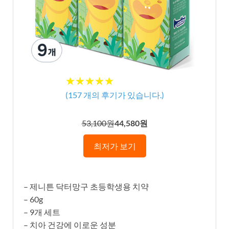
★★★★★
★★★★★
(
157
개의 후기가 있습니다.)
53,100원
44,580원
최저가 보기
– 제니튼 닥터망구 초등학생용 치약
– 60g
– 9개 세트
– 치아 건강에 이로운 성분