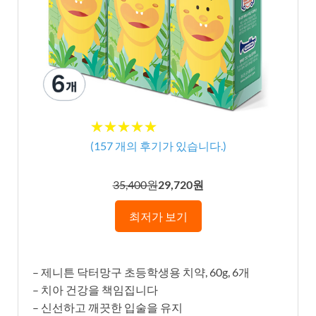
★★★★★
★★★★★
(
157
개의 후기가 있습니다.)
35,400원
29,720원
최저가 보기
– 제니튼 닥터망구 초등학생용 치약, 60g, 6개
– 치아 건강을 책임집니다
– 신선하고 깨끗한 입술을 유지