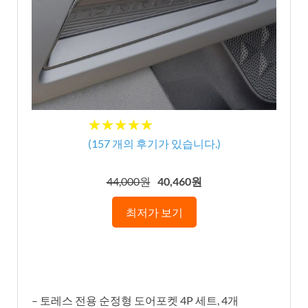
★
★
★
★
★
★
★
★
★
★
(
157
개의 후기가 있습니다.)
44,000원
40,460원
최저가 보기
– 토레스 전용 순정형 도어포켓 4P 세트, 4개