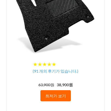
★
★
★
★
★
★
★
★
★
★
(
91
개의 후기가 있습니다.)
63,900원
38,900원
최저가 보기