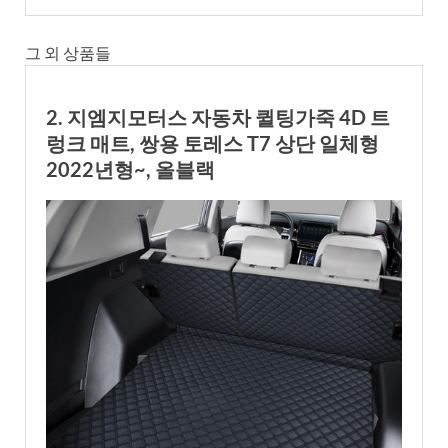
그 외 상품들
2. 지엠지모터스 자동차 퀼팅가죽 4D 트
렁크 매트, 쌍용 토레스 T7 상단 일체형
2022년형~, 올블랙