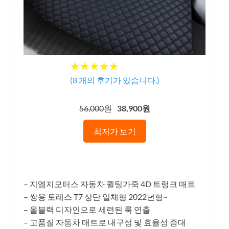
★
★
★
★
★
★
★
★
★
★
(
8
개의 후기가 있습니다.)
56,000원
38,900원
최저가 보기
– 지엠지모터스 자동차 퀼팅가죽 4D 트렁크 매트
– 쌍용 토레스 T7 상단 일체형 2022년형~
– 올블랙 디자인으로 세련된 룩 연출
– 고품질 자동차 매트로 내구성 및 효율성 증대