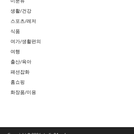
미분류
생활/건강
스포츠/레저
식품
여가/생활편의
여행
출산/육아
패션잡화
홈쇼핑
화장품/미용