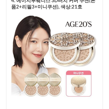
4. 에이지투웨니스 3D터치 커버 쿠션(본
품2+리필3+미니쿠션), 색상:21호