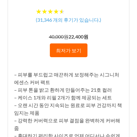
★★★★★
★★★★★
(
31,346
개의 후기가 있습니다.)
40,000원
22,400원
최저가 보기
– 피부를 부드럽고 매끈하게 보정해주는 시그니처
에센스 커버 팩트
– 피부 톤을 밝고 환하게 만들어주는 21호 컬러
– 케이스 1개와 리필 2개가 함께 제공되는 세트
– 오랜 시간 동안 지속되는 원료로 피부 건강까지 책
임지는 제품
– 강력한 커버력으로 피부 결점을 완벽하게 커버해
줌
– 휴대하기 편리한 사이즈로 언제 어디서나 손쉽게