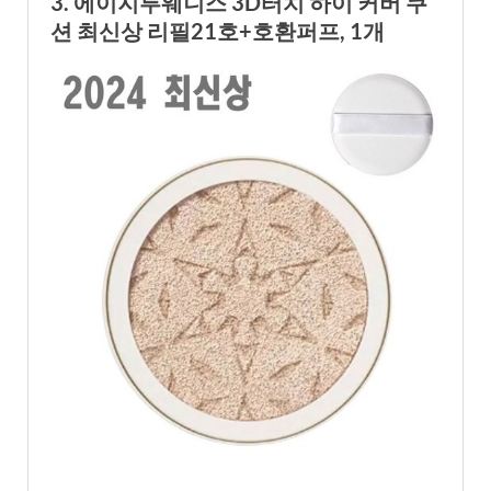
3. 에이지투웨니스 3D터치 하이 커버 쿠
션 최신상 리필21호+호환퍼프, 1개