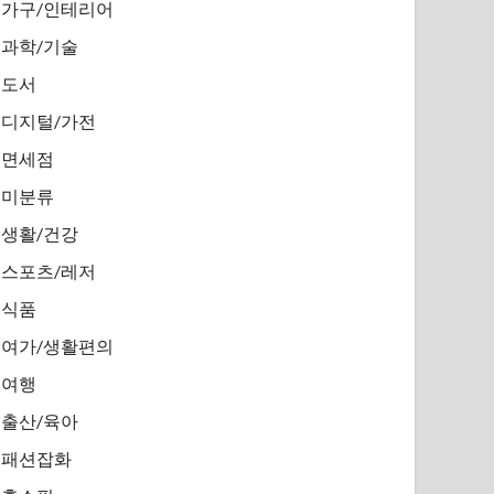
가구/인테리어
과학/기술
도서
디지털/가전
면세점
미분류
생활/건강
스포츠/레저
식품
여가/생활편의
여행
출산/육아
패션잡화