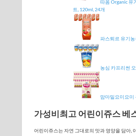
따옴 Organic 
트, 120ml, 24개
파스퇴르 유기농주스,
농심 카프리썬 오렌
맘마밀요미요미 유기
가성비최고 어린이쥬스 베스트
어린이쥬스는 자연 그대로의 맛과 영양을 담아, 