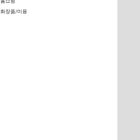
홈쇼핑
화장품/미용