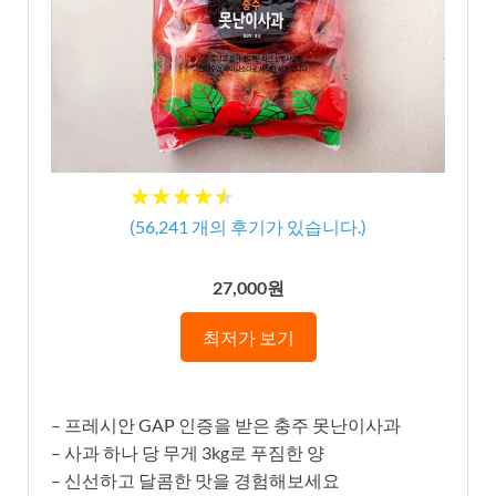
★★★★★
★★★★★
(
56,241
개의 후기가 있습니다.)
27,000원
최저가 보기
– 프레시안 GAP 인증을 받은 충주 못난이사과
– 사과 하나 당 무게 3kg로 푸짐한 양
– 신선하고 달콤한 맛을 경험해보세요