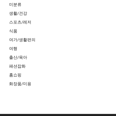
미분류
생활/건강
스포츠/레저
식품
여가/생활편의
여행
출산/육아
패션잡화
홈쇼핑
화장품/미용