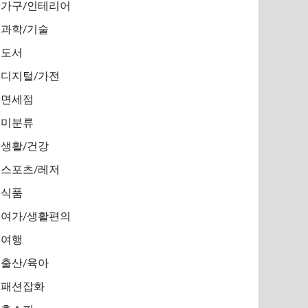
가구/인테리어
과학/기술
도서
디지털/가전
면세점
미분류
생활/건강
스포츠/레저
식품
여가/생활편의
여행
출산/육아
패션잡화