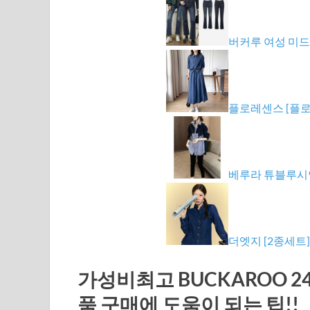
버커루 여성 미드
플로레센스 [플
베루라 튜블루
더엣지 [2종세트] 
가성비최고 BUCKAROO 2
품 구매에 도움이 되는 팁!!