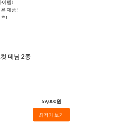
아이템!
은 제품!
츠!
컷 데님 2종
59,000원
최저가 보기