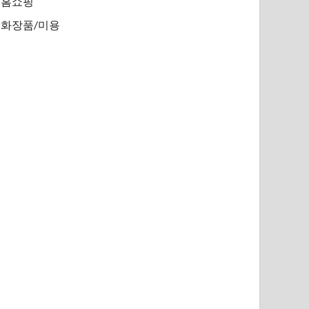
홈쇼핑
화장품/미용