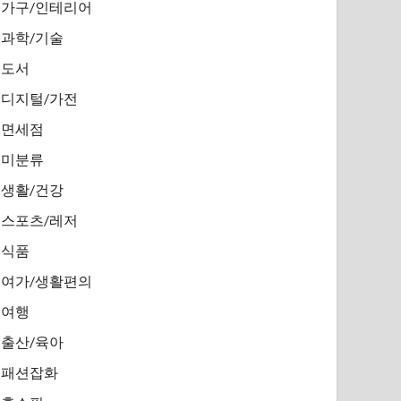
가구/인테리어
과학/기술
도서
디지털/가전
면세점
미분류
생활/건강
스포츠/레저
식품
여가/생활편의
여행
출산/육아
패션잡화