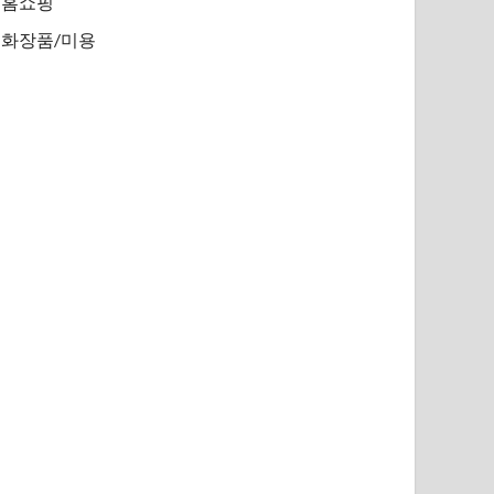
홈쇼핑
화장품/미용