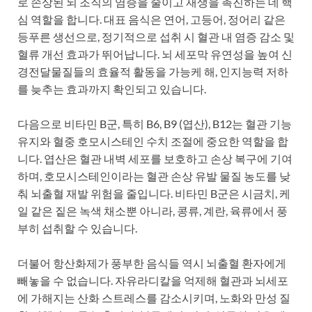
로 손상된 뇌 조직의 염증을 줄이고 재생을 촉진하는 데 핵
심 역할을 합니다. 대표 음식은 연어, 고등어, 정어리 같은
등푸른 생선으로, 정기적으로 섭취 시 혈관 내 염증 감소 및
혈류 개선 효과가 뛰어납니다. 뇌 세포막 유연성을 높여 신
경전달물질들의 효율적 활동을 가능케 해, 인지능력 저하
를 늦추는 효과까지 확인되고 있습니다.
다음으로 비타민 B군, 특히 B6, B9 (엽산), B12는 혈관 기능
유지와 혈중 호모시스테인 수치 조절에 중요한 역할을 합
니다. 엽산은 혈관 내벽 세포를 보호하고 손상 복구에 기여
하며, 호모시스테인이라는 혈관 손상 유발 물질 농도를 낮
춰 뇌출혈 재발 위험을 줄입니다. 비타민 B군은 시금치, 케
일 같은 짙은 녹색 채소뿐 아니라, 콩류, 계란, 육류에서 풍
부히 섭취할 수 있습니다.
더불어 항산화제가 풍부한 음식들 역시 뇌출혈 환자에게
빼놓을 수 없습니다. 자유라디칼을 억제해 혈관과 뇌세포
에 가해지는 산화 스트레스를 감소시키며, 노화와 만성 질