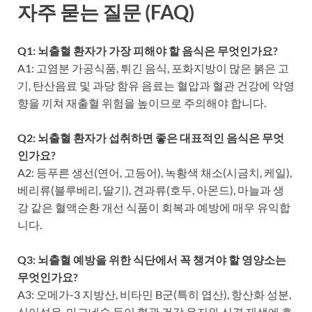
자주 묻는 질문 (FAQ)
Q1: 뇌출혈 환자가 가장 피해야 할 음식은 무엇인가요?
A1: 고염분 가공식품, 튀긴 음식, 포화지방이 많은 붉은 고
기, 탄산음료 및 과당 함유 음료는 혈압과 혈관 건강에 악영
향을 끼쳐 재출혈 위험을 높이므로 주의해야 합니다.
Q2: 뇌출혈 환자가 섭취하면 좋은 대표적인 음식은 무엇
인가요?
A2: 등푸른 생선(연어, 고등어), 녹황색 채소(시금치, 케일),
베리류(블루베리, 딸기), 견과류(호두, 아몬드), 마늘과 생
강 같은 혈액순환 개선 식품이 회복과 예방에 매우 유익합
니다.
Q3: 뇌출혈 예방을 위한 식단에서 꼭 챙겨야 할 영양소는
무엇인가요?
A3: 오메가-3 지방산, 비타민 B군(특히 엽산), 항산화 성분,
식이섬유, 마그네슘 등이 혈관 건강 유지와 신경 재생에 효