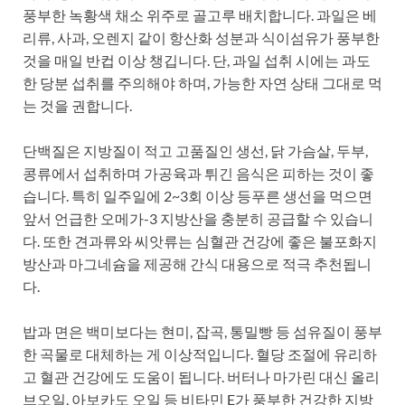
풍부한 녹황색 채소 위주로 골고루 배치합니다. 과일은 베
리류, 사과, 오렌지 같이 항산화 성분과 식이섬유가 풍부한
것을 매일 반컵 이상 챙깁니다. 단, 과일 섭취 시에는 과도
한 당분 섭취를 주의해야 하며, 가능한 자연 상태 그대로 먹
는 것을 권합니다.
단백질은 지방질이 적고 고품질인 생선, 닭 가슴살, 두부,
콩류에서 섭취하며 가공육과 튀긴 음식은 피하는 것이 좋
습니다. 특히 일주일에 2~3회 이상 등푸른 생선을 먹으면
앞서 언급한 오메가-3 지방산을 충분히 공급할 수 있습니
다. 또한 견과류와 씨앗류는 심혈관 건강에 좋은 불포화지
방산과 마그네슘을 제공해 간식 대용으로 적극 추천됩니
다.
밥과 면은 백미보다는 현미, 잡곡, 통밀빵 등 섬유질이 풍부
한 곡물로 대체하는 게 이상적입니다. 혈당 조절에 유리하
고 혈관 건강에도 도움이 됩니다. 버터나 마가린 대신 올리
브오일, 아보카도 오일 등 비타민 E가 풍부한 건강한 지방