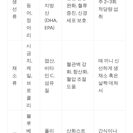
생
주 2~3회
등
지방
완화, 혈류
선
적당량 섭
어,
산
증진, 신경
류
취
정
(DHA,
세포 보호
어
EPA)
리
시
금
치,
엽산,
매 끼니 신
혈관벽 강
채
케
비타
선하게 생
화, 항산화,
소
일,
민 C,
채소 혹은
혈압 조절
류
브
섬유
살짝 데쳐
도움
로
질
서
콜
리
블
루
베
폴리
산화스트
간식이나