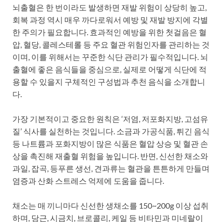
뇌출혈은 한 번이라도 발생하면 재발 위험이 상당히 높고,
회복 과정 역시 매우 까다로워서 예방 및 재발 방지에 각별
한 주의가 필요합니다. 효과적인 예방을 위한 첫걸음은 혈
압, 혈당, 콜레스테롤 등 주요 혈관 위험인자를 관리하는 것
이며, 이를 위해서는 꾸준한 식단 관리가 필수적입니다. 뇌
출혈에 좋은 음식들을 중심으로, 실제로 어떻게 식단에 적
용할 수 있을지 구체적인 구성법과 추천 음식을 소개합니
다.
가장 기본적이고 중요한 원칙은 ‘저염, 저포화지방, 고섬유
질’ 식사를 실천하는 것입니다. 소금과 가공식품, 튀긴 음식
등 나트륨과 포화지방이 많은 식품은 혈압 상승 및 혈관 손
상을 촉진해 재출혈 위험을 높입니다. 반면, 신선한 채소와
과일, 잡곡, 등푸른 생선, 견과류는 혈관을 튼튼하게 만들며
염증과 산화 스트레스 억제에 도움을 줍니다.
채소는 매 끼니마다 신선한 생채소를 150~200g 이상 섭취
하며, 당근, 시금치, 브로콜리, 케일 등 비타민과 미네랄이