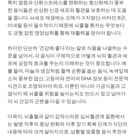
특히 염증과 산화스트레스를 완화하는 항산화제가 풍부
한 음식들은 손상된 신경 세포와 혈관을 보호하는 데 도움
을 줍니다. 뇌세포 재생에는 오메가-3 지방산, 비타민 B군,
미네랄 등이 필수적이기 때문에 뇌출혈 환자는 무엇보다
도 균형 잡힌 영양섭취를 통해 재활력을 얻어야 합니다.
하지만 단순히 ‘건강에 좋다’라는 말로 식품을 나열하는 수
준을 넘어서, 각 음식이 구체적으로 어떻게 뇌의 혈관과 세
포에 긍정적 효과를 주는지 이해하는 것이 중요합니다. 예
를 들어, 마늘과 생강처럼 혈액 순환을 돕는 음식, 녹색잎채
소의 풍부한 엽산, 고등어와 연어의 DHA 정보 등이 전문적
식견으로 조명되어야 하죠. 이뿐만 아니라 가공식품과 고
염식이 왜 뇌출혈 위험을 높이는지도 반드시 짚고 넘어가
야 뇌 건강의 근본을 다질 수 있습니다.
더욱이, 뇌출혈과 같이 갑작스러운 심뇌혈관계 질환에서
는 발병 직후의 증상 완화와 이후 장기 회복 단계가 식단의
내용에 따라 크게 달라지므로, 상황별 맞춤형 음식 추천과