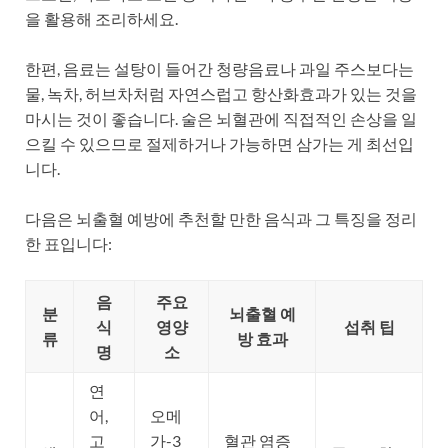
을 활용해 조리하세요.
한편, 음료는 설탕이 들어간 청량음료나 과일 주스보다는
물, 녹차, 허브차처럼 자연스럽고 항산화효과가 있는 것을
마시는 것이 좋습니다. 술은 뇌혈관에 직접적인 손상을 일
으킬 수 있으므로 절제하거나 가능하면 삼가는 게 최선입
니다.
다음은 뇌출혈 예방에 추천할 만한 음식과 그 특징을 정리
한 표입니다:
음
주요
분
뇌출혈 예
식
영양
섭취 팁
류
방 효과
명
소
연
어,
오메
고
가-3
혈관 염증