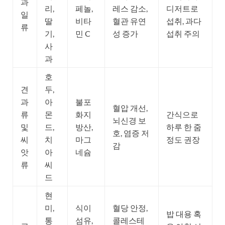
과
리,
페놀,
레스 감소,
디저트로
일
딸
비타
혈관 유연
섭취, 과다
류
기,
민 C
성 증가
섭취 주의
사
과
호
견
두,
과
아
불포
혈압 개선,
류
몬
화지
간식으로
뇌신경 보
및
드,
방산,
하루 한 줌
호, 염증 저
씨
치
마그
정도 권장
감
앗
아
네슘
류
씨
드
현
미,
식이
혈당 안정,
밥 대용 혹
통
섬유,
콜레스테