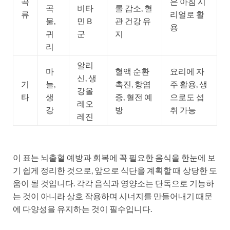
곡
은 아침 시
곡
비타
롤 감소, 혈
류
리얼로 활
물,
민 B
관 건강 유
용
귀
군
지
리
알리
마
혈액 순환
요리에 자
신, 생
기
늘,
촉진, 항염
주 활용, 생
강올
타
생
증, 혈전 예
으로도 섭
레오
강
방
취 가능
레진
이 표는 뇌출혈 예방과 회복에 꼭 필요한 음식을 한눈에 보
기 쉽게 정리한 것으로, 앞으로 식단을 계획할 때 상당한 도
움이 될 것입니다. 각각 음식과 영양소는 단독으로 기능하
는 것이 아니라 상호 작용하며 시너지를 만들어내기 때문
에 다양성을 유지하는 것이 필수입니다.