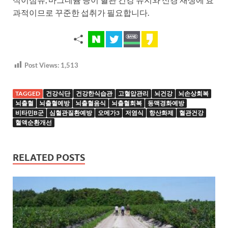
과적이므로 꾸준한 섭취가 필요합니다.
Post Views:
1,513
TAGGED
건강식단
건강한식습관
고혈압관리
뇌건강
뇌손상회복
뇌출혈
뇌출혈예방
뇌출혈음식
뇌출혈회복
동맥경화예방
비타민B군
심혈관질환예방
오메가3
저염식
항산화제
혈관건강
혈액순환개선
RELATED POSTS