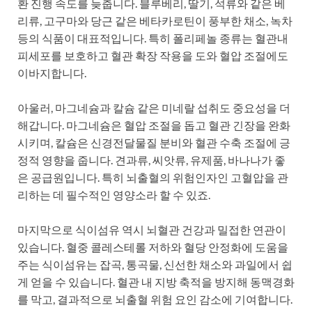
환 진행 속도를 늦춥니다. 블루베리, 딸기, 석류와 같은 베
리류, 고구마와 당근 같은 베타카로틴이 풍부한 채소, 녹차
등의 식품이 대표적입니다. 특히 폴리페놀 종류는 혈관내
피세포를 보호하고 혈관 확장 작용을 도와 혈압 조절에도
이바지합니다.
아울러, 마그네슘과 칼슘 같은 미네랄 섭취도 중요성을 더
해갑니다. 마그네슘은 혈압 조절을 돕고 혈관 긴장을 완화
시키며, 칼슘은 신경전달물질 분비와 혈관 수축 조절에 긍
정적 영향을 줍니다. 견과류, 씨앗류, 유제품, 바나나가 좋
은 공급원입니다. 특히 뇌출혈의 위험인자인 고혈압을 관
리하는 데 필수적인 영양소라 할 수 있죠.
마지막으로 식이섬유 역시 뇌혈관 건강과 밀접한 연관이
있습니다. 혈중 콜레스테롤 저하와 혈당 안정화에 도움을
주는 식이섬유는 잡곡, 통곡물, 신선한 채소와 과일에서 쉽
게 얻을 수 있습니다. 혈관 내 지방 축적을 방지해 동맥경화
를 막고, 결과적으로 뇌출혈 위험 요인 감소에 기여합니다.