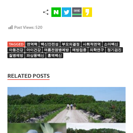
Post Views:
520
TAGGED
면역력
백신안전성
부모의결정
사회적면역
소아백신
아동건강
아이건강
여름전염병예방
예방접종
의학연구
정기검진
질병예방
파상풍백신
홍역백신
RELATED POSTS