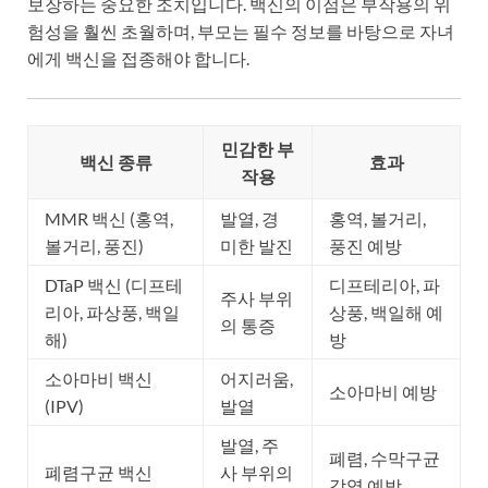
보장하는 중요한 조치입니다. 백신의 이점은 부작용의 위
험성을 훨씬 초월하며, 부모는 필수 정보를 바탕으로 자녀
에게 백신을 접종해야 합니다.
민감한 부
백신 종류
효과
작용
MMR 백신 (홍역,
발열, 경
홍역, 볼거리,
볼거리, 풍진)
미한 발진
풍진 예방
DTaP 백신 (디프테
디프테리아, 파
주사 부위
리아, 파상풍, 백일
상풍, 백일해 예
의 통증
해)
방
소아마비 백신
어지러움,
소아마비 예방
(IPV)
발열
발열, 주
폐렴, 수막구균
폐렴구균 백신
사 부위의
감염 예방