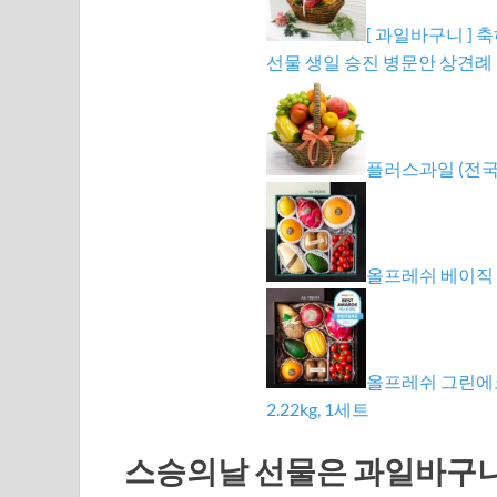
[ 과일바구니 ]
선물 생일 승진 병문안 상견례
플러스과일 (전
올프레쉬 베이직 과
올프레쉬 그린에코
2.22kg, 1세트
스승의날 선물은 과일바구니 