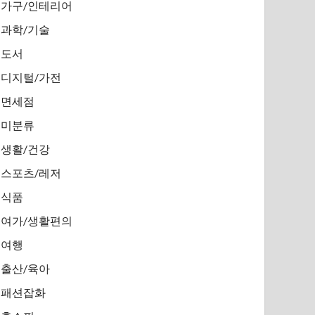
가구/인테리어
과학/기술
도서
디지털/가전
면세점
미분류
생활/건강
스포츠/레저
식품
여가/생활편의
여행
출산/육아
패션잡화