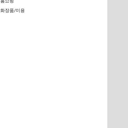
홈쇼핑
화장품/미용