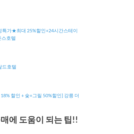
정특가★최대 25%할인+24시간스테이
존스호텔
메랄드호텔
 18% 할인 + 숯+그릴 50%할인] 강릉 더
매에 도움이 되는 팁!!