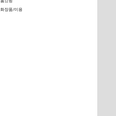
홈쇼핑
화장품/미용