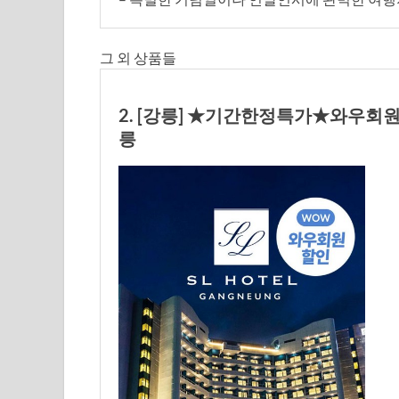
그 외 상품들
2. [강릉] ★기간한정특가★와우회원
릉