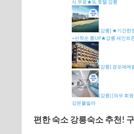
식 무료★SL 호텔 강릉
[강릉] ★기간한
+선착순 룸UP★강릉 세인트
[강릉] 경포에
[강릉] [와우 회원
강문풀빌라
편한 숙소 강릉숙소 추천! 구