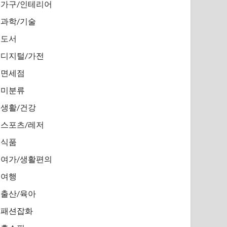
가구/인테리어
과학/기술
도서
디지털/가전
면세점
미분류
생활/건강
스포츠/레저
식품
여가/생활편의
여행
출산/육아
패션잡화