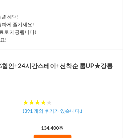
특별 혜택!
저렴하게 즐기세요!
무료로 제공됩니다!
요!
25%할인+24시간스테이+선착순 룸UP★강릉
★★★★★
★★★★★
(
391
개의 후기가 있습니다.)
134,400원