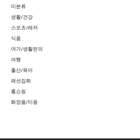
미분류
생활/건강
스포츠/레저
식품
여가/생활편의
여행
출산/육아
패션잡화
홈쇼핑
화장품/미용