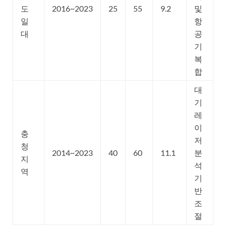
도
2016~2023
25
55
9.2
및
일
항
대
공
기
복
합
대
기
레
이
충
저
청
2014~2023
40
60
11.1
분
지
석
역
기
반
조
절