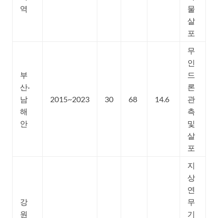
역
물
살
포
무
인
부
드
산·
론
남
2015~2023
30
68
14.6
관
해
측
안
및
살
포
지
상
연
강
무
원
기