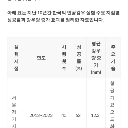
아래 표는 지난 10년간 한국의 인공강우 실험 주요 지점별
성공률과 강우량 증가 효과를 정리한 자료입니다.
평균
실
시
성
주
강우
험
행
공
요
연도
량 증
지
횟
률
기
가
점
수
(%)
술
(mm)
항
공
서
기
울·
요
경
오
2013~2023
45
62
12.3
기
드
지
화