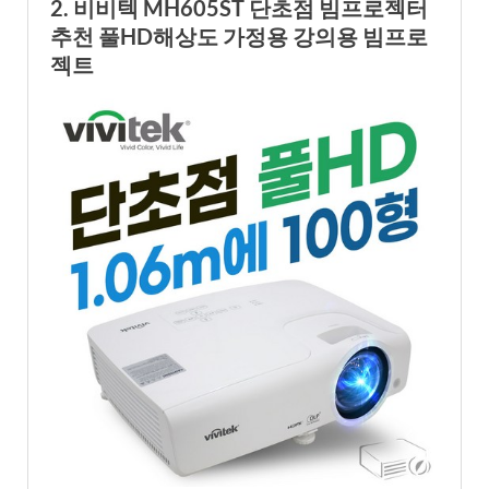
2. 비비텍 MH605ST 단초점 빔프로젝터
추천 풀HD해상도 가정용 강의용 빔프로
젝트