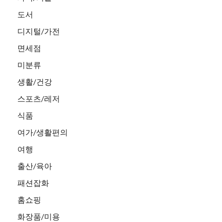
도서
디지털/가전
면세점
미분류
생활/건강
스포츠/레저
식품
여가/생활편의
여행
출산/육아
패션잡화
홈쇼핑
화장품/미용