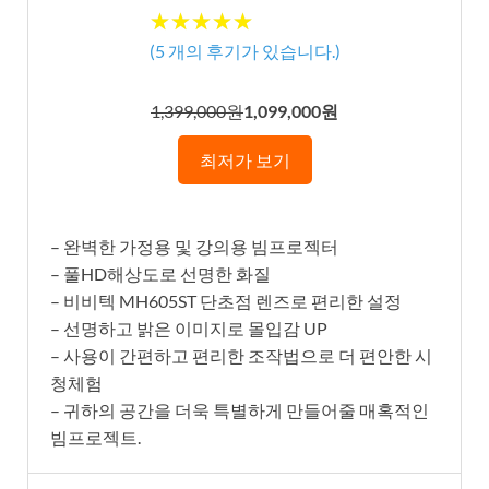
★★★★★
★★★★★
(
5
개의 후기가 있습니다.)
1,399,000원
1,099,000원
최저가 보기
– 완벽한 가정용 및 강의용 빔프로젝터
– 풀HD해상도로 선명한 화질
– 비비텍 MH605ST 단초점 렌즈로 편리한 설정
– 선명하고 밝은 이미지로 몰입감 UP
– 사용이 간편하고 편리한 조작법으로 더 편안한 시
청체험
– 귀하의 공간을 더욱 특별하게 만들어줄 매혹적인
빔프로젝트.