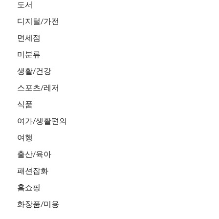
도서
디지털/가전
면세점
미분류
생활/건강
스포츠/레저
식품
여가/생활편의
여행
출산/육아
패션잡화
홈쇼핑
화장품/미용