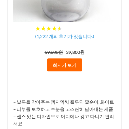
★
★
★
★
★
★
★
★
★
★
(
1,222
개의 후기가 있습니다.)
59,600원
39,800원
최저가 보기
– 발록을 막아주는 엠지엠씨 플루딕 짤순이, 화이트
– 피부를 보호하고 수분을 고스란히 담아내는 제품
– 센스 있는 디자인으로 어디에나 갖고 다니기 편리
해요