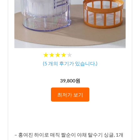
★
★
★
★
★
★
★
★
★
★
(
5
개의 후기가 있습니다.)
39,800원
최저가 보기
– 홍여진 하이로 매직 짤순이 야채 탈수기 싱글, 1개