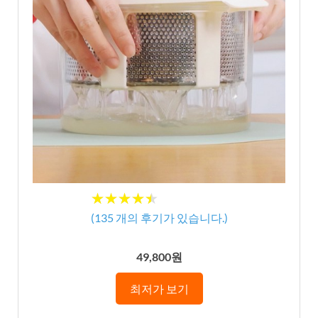
★
★
★
★
★
★
★
★
★
★
(
135
개의 후기가 있습니다.)
49,800원
최저가 보기