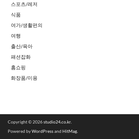
스포츠/레저
식품
여가/생활편의
여행
출산/육아
패션잡화
홈쇼핑
화장품/미용
Copyright © 2026
studio24.co.kr
.
Powered by
WordPress
and
HitMag
.