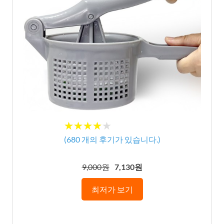
★
★
★
★
★
★
★
★
★
★
(
680
개의 후기가 있습니다.)
9,000원
7,130원
최저가 보기