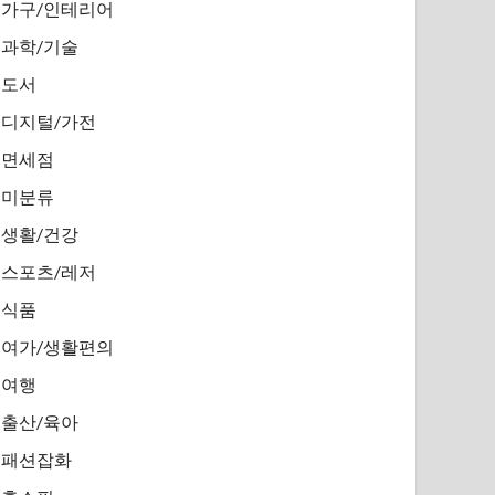
가구/인테리어
과학/기술
도서
디지털/가전
면세점
미분류
생활/건강
스포츠/레저
식품
여가/생활편의
여행
출산/육아
패션잡화