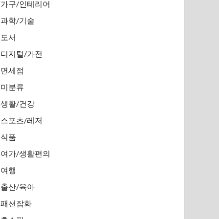
가구/인테리어
과학/기술
도서
디지털/가전
면세점
미분류
생활/건강
스포츠/레저
식품
여가/생활편의
여행
출산/육아
패션잡화