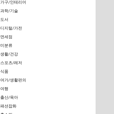
가구/인테리어
과학/기술
도서
디지털/가전
면세점
미분류
생활/건강
스포츠/레저
식품
여가/생활편의
여행
출산/육아
패션잡화