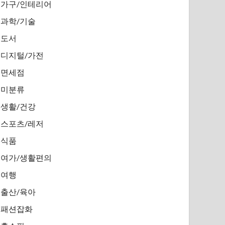
가구/인테리어
과학/기술
도서
디지털/가전
면세점
미분류
생활/건강
스포츠/레저
식품
여가/생활편의
여행
출산/육아
패션잡화