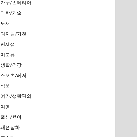
가구/인테리어
과학/기술
도서
디지털/가전
면세점
미분류
생활/건강
스포츠/레저
식품
여가/생활편의
여행
출산/육아
패션잡화