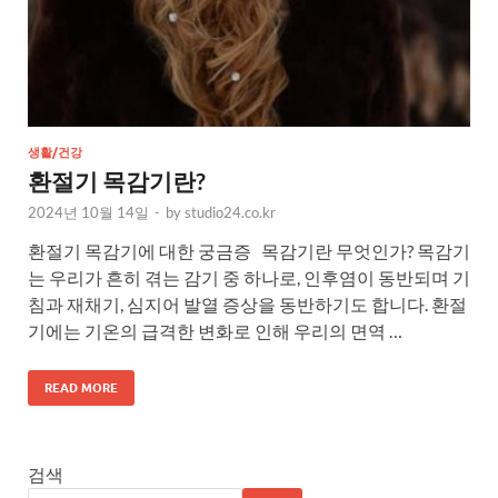
생활/건강
환절기 목감기란?
2024년 10월 14일
-
by
studio24.co.kr
환절기 목감기에 대한 궁금증 목감기란 무엇인가? 목감기
는 우리가 흔히 겪는 감기 중 하나로, 인후염이 동반되며 기
침과 재채기, 심지어 발열 증상을 동반하기도 합니다. 환절
기에는 기온의 급격한 변화로 인해 우리의 면역 …
READ MORE
검색