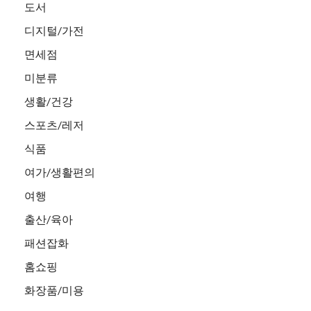
도서
디지털/가전
면세점
미분류
생활/건강
스포츠/레저
식품
여가/생활편의
여행
출산/육아
패션잡화
홈쇼핑
화장품/미용