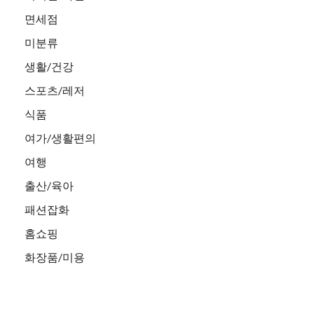
면세점
미분류
생활/건강
스포츠/레저
식품
여가/생활편의
여행
출산/육아
패션잡화
홈쇼핑
화장품/미용