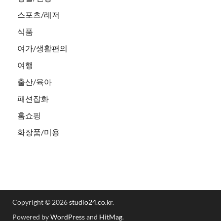
스포츠/레저
식품
여가/생활편의
여행
출산/육아
패션잡화
홈쇼핑
화장품/미용
Copyright © 2026
studio24.co.kr
.
Powered by
WordPress
and
HitMag
.