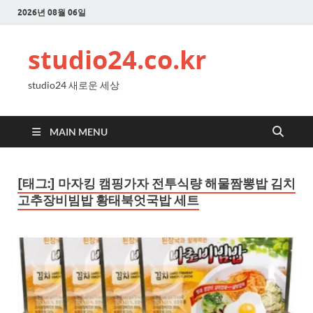
2026년 08월 06일
studio24.co.kr
studio24 새로운 세상
MAIN MENU
[태그:]
마자킹 캠핑가자 전투식량 해물짬뽕밥 김치
고추장비빔밥 황태북엇국밥 세트