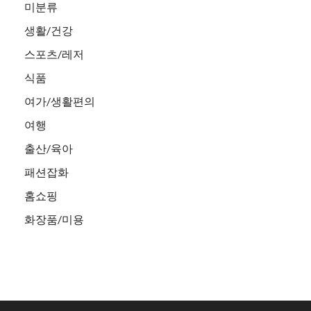
미분류
생활/건강
스포츠/레저
식품
여가/생활편의
여행
출산/육아
패션잡화
홈쇼핑
화장품/미용