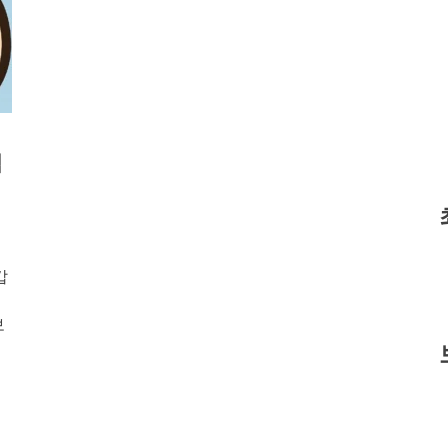
벽
갑
보