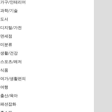
가구/인테리어
과학/기술
도서
디지털/가전
면세점
미분류
생활/건강
스포츠/레저
식품
여가/생활편의
여행
출산/육아
패션잡화