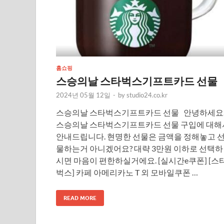
홈쇼핑
스승의날 스타벅스기프트카드 선물
2024년 05월 12일
-
by
studio24.co.kr
스승의날 스타벅스기프트카드 선물 안녕하세요
스승의날 스타벅스기프트카드 선물 구입에 대해
안내드립니다. 현명한 선물은 금액을 정해놓고 
물하는거 아니겠어요? 대략 3만원 이하로 선택하
시면 마음이 편한하실거에요. [실시간e쿠폰] [스
벅스] 카페 아메리카노 T 외 모바일쿠폰 …
READ MORE