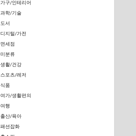
가구/인테리어
과학/기술
도서
디지털/가전
면세점
미분류
생활/건강
스포츠/레저
식품
여가/생활편의
여행
출산/육아
패션잡화