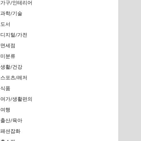
가구/인테리어
과학/기술
도서
디지털/가전
면세점
미분류
생활/건강
스포츠/레저
식품
여가/생활편의
여행
출산/육아
패션잡화