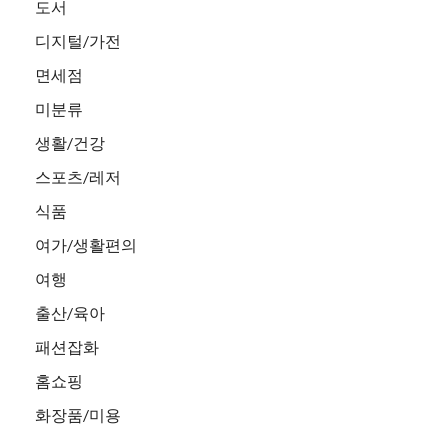
도서
디지털/가전
면세점
미분류
생활/건강
스포츠/레저
식품
여가/생활편의
여행
출산/육아
패션잡화
홈쇼핑
화장품/미용