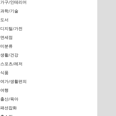
가구/인테리어
과학/기술
도서
디지털/가전
면세점
미분류
생활/건강
스포츠/레저
식품
여가/생활편의
여행
출산/육아
패션잡화