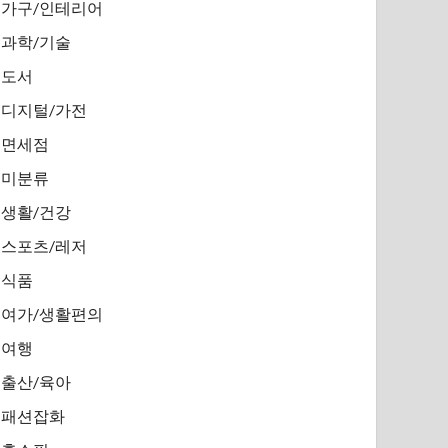
가구/인테리어
과학/기술
도서
디지털/가전
면세점
미분류
생활/건강
스포츠/레저
식품
여가/생활편의
여행
출산/육아
패션잡화