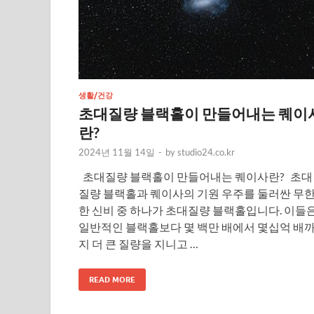
생활/건강
초대질량 블랙홀이 만들어내는 퀘이
란?
2024년 11월 14일
-
by
studio24.co.kr
초대질량 블랙홀이 만들어내는 퀘이사란? 초대
질량 블랙홀과 퀘이사의 기원 우주를 둘러싼 무
한 신비 중 하나가 초대질량 블랙홀입니다. 이들
일반적인 블랙홀보다 몇 백만 배에서 몇십억 배
지 더 큰 질량을 지니고 …
READ MORE