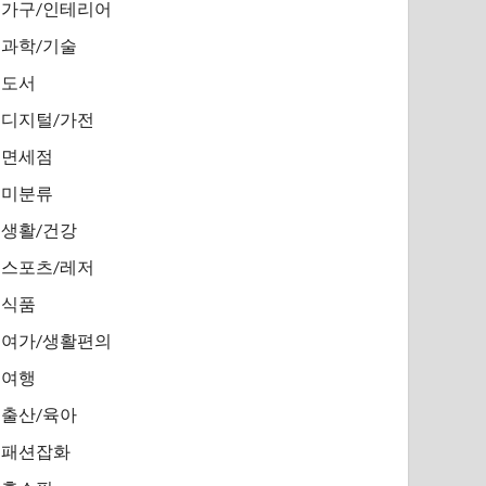
가구/인테리어
과학/기술
도서
디지털/가전
면세점
미분류
생활/건강
스포츠/레저
식품
여가/생활편의
여행
출산/육아
패션잡화