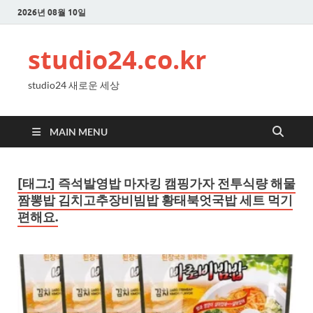
2026년 08월 10일
studio24.co.kr
studio24 새로운 세상
MAIN MENU
[태그:]
즉석발영밥 마자킹 캠핑가자 전투식량 해물
짬뽕밥 김치고추장비빔밥 황태북엇국밥 세트 먹기
편해요.