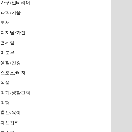
가구/인테리어
과학/기술
도서
디지털/가전
면세점
미분류
생활/건강
스포츠/레저
식품
여가/생활편의
여행
출산/육아
패션잡화