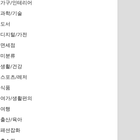
가구/인테리어
과학/기술
도서
디지털/가전
면세점
미분류
생활/건강
스포츠/레저
식품
여가/생활편의
여행
출산/육아
패션잡화