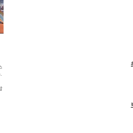
스
.
합