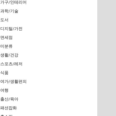
가구/인테리어
과학/기술
도서
디지털/가전
면세점
미분류
생활/건강
스포츠/레저
식품
여가/생활편의
여행
출산/육아
패션잡화