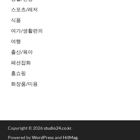
스포츠/레저
식품
여가/생활편의
여행
출산/육아
패션잡화
홈쇼핑
화장품/미용
Copyright © 2026
studio24.co.kr
.
Powered by
WordPress
and
HitMag
.