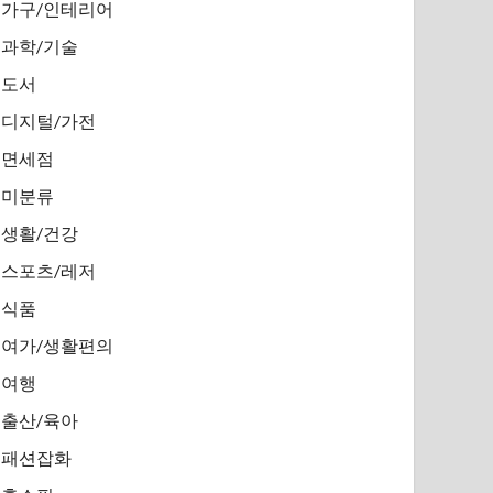
가구/인테리어
과학/기술
도서
디지털/가전
면세점
미분류
생활/건강
스포츠/레저
식품
여가/생활편의
여행
출산/육아
패션잡화