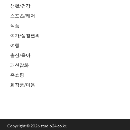
생활/건강
스포츠/레저
식품
여가/생활편의
여행
출산/육아
패션잡화
홈쇼핑
화장품/미용
Copyright © 2026
studio24.co.kr
.