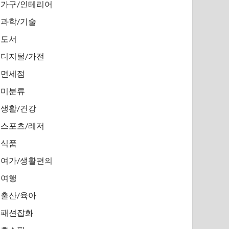
가구/인테리어
과학/기술
도서
디지털/가전
면세점
미분류
생활/건강
스포츠/레저
식품
여가/생활편의
여행
출산/육아
패션잡화