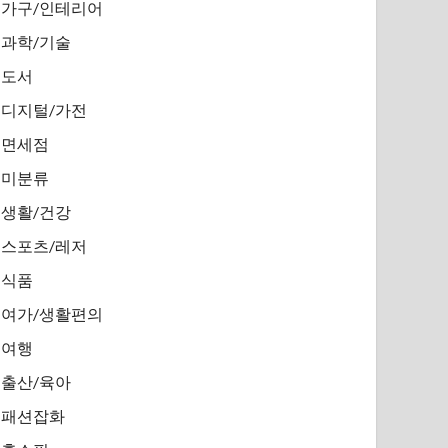
가구/인테리어
과학/기술
도서
디지털/가전
면세점
미분류
생활/건강
스포츠/레저
식품
여가/생활편의
여행
출산/육아
패션잡화