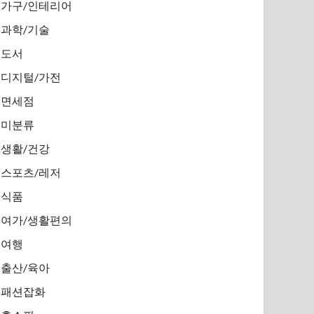
가구/인테리어
과학/기술
도서
디지털/가전
면세점
미분류
생활/건강
스포츠/레저
식품
여가/생활편의
여행
출산/육아
패션잡화