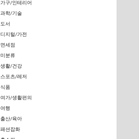
가구/인테리어
과학/기술
도서
디지털/가전
면세점
미분류
생활/건강
스포츠/레저
식품
여가/생활편의
여행
출산/육아
패션잡화