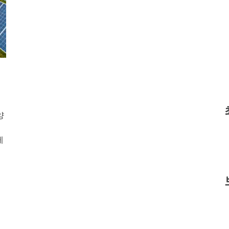
양
너
게