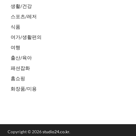
생활/건강
스포츠/레저
식품
여가/생활편의
여행
출산/육아
패션잡화
홈쇼핑
화장품/미용
Copyright © 2026
studio24.co.kr
.