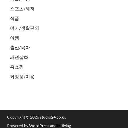
스포츠/레저
식품
여가/생활편의
여행
출산/육아
패션잡화
홈쇼핑
화장품/미용
Copyright © 2026
studio24.co.kr
.
Powered by
WordPress
and
HitMag
.